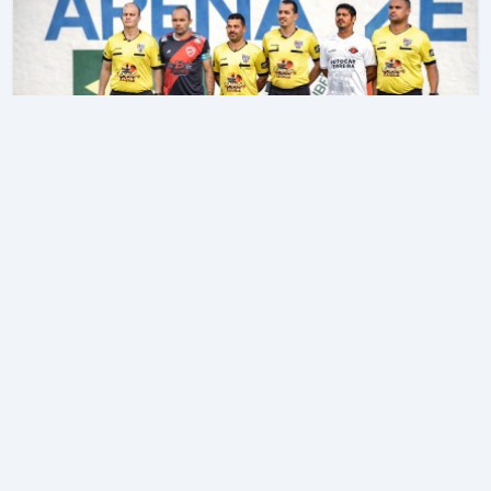
Vasco X Vila Nova - 4/4/2026 Baixio
São Geraldo do Baixio
•
São Geraldo do Baixio
, MG