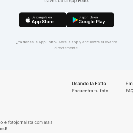
través de la App Fotto.
Descárgala en
Disponible en
App Store
Google Play
¿Ya tienes la App Fotto? Abre la app y encuentra el evento
directamente.
Usando la Fotto
Em
Encuentra tu foto
FAQ
o e fotojornalista com mais
and!